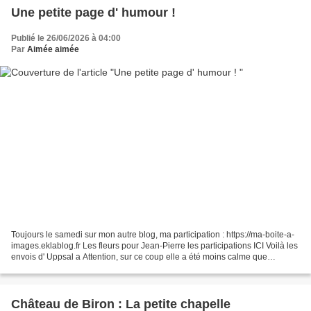
Une petite page d' humour !
Publié le 26/06/2026 à 04:00
Par
Aimée aimée
Toujours le samedi sur mon autre blog, ma participation : https://ma-boite-a-
images.eklablog.fr Les fleurs pour Jean-Pierre les participations ICI Voilà les
envois d' Uppsal a Attention, sur ce coup elle a été moins calme que
d'habitude...!!! hi ! hi...
Château de Biron : La petite chapelle