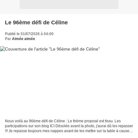
Le 96ème défi de Céline
Publié le 01/07/2026 à 04:00
Par
Aimée aimée
Nous voilà au 96ème défi de Céline : Le thème proposé est tissu. Les
participations sur son blog ICI Désolée avant la photo, j'aurai dû les repasser
!!! Je repasse toujours mes nappes avant de les mettre sur la table à cause
de tous ces faux plis. Ma...