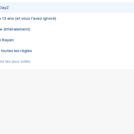
 DayZ
 a 13 ans (et vous l'avez ignoré)
e (littéralement)
im Rayan
 toutes les règles
s les jeux vidéo
us choquant de Rockstar ? - Le scandale BULLY
e plus moche de Steam
du RÊVE tourne au CAUCHEMAR
pendant 8 heures
it… à tort
umiliés par un jeu vidéo