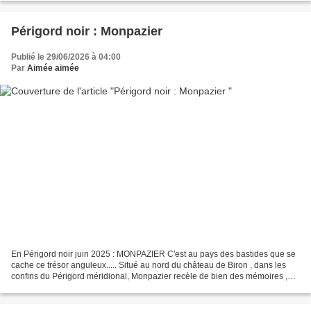
Périgord noir : Monpazier
Publié le 29/06/2026 à 04:00
Par
Aimée aimée
En Périgord noir juin 2025 : MONPAZIER C'est au pays des bastides que se
cache ce trésor anguleux..... Situé au nord du château de Biron , dans les
confins du Périgord méridional, Monpazier recèle de bien des mémoires ,
après 7 siècles d'histoires......