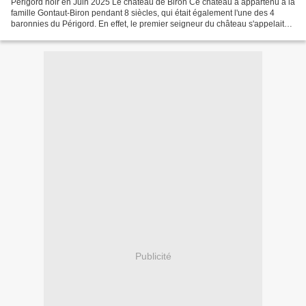
Périgord noir en Juin 2025 Le château de Biron Ce château a appartenu à la
famille Gontaut-Biron pendant 8 siècles, qui était également l'une des 4
baronnies du Périgord. En effet, le premier seigneur du château s'appelait
Vital 1er de Gontaut ( XIIe...
Publicité